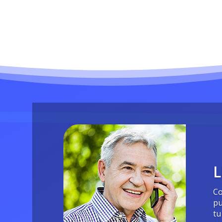
L
Co
pu
tu