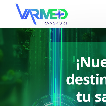
¡Nue
desti
tu s