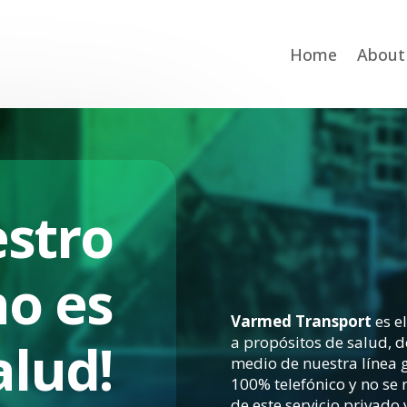
Home
About
stro
no es
Varmed Transport
es e
alud!
a propósitos de salud, d
medio de nuestra línea g
100% telefónico y no se
de este servicio privado y